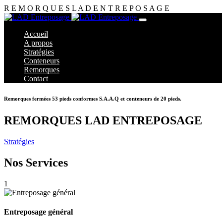
R
E
M
O
R
Q
U
E
S
L
A
D
E
N
T
R
E
P
O
S
A
G
E
Accueil
A propos
Stratégies
Conteneurs
Remorques
Contact
Remorques fermées 53 pieds conformes S.A.A.Q et conteneurs de 20 pieds.
REMORQUES LAD ENTREPOSAGE
Stratégies
Nos Services
1
Entreposage général