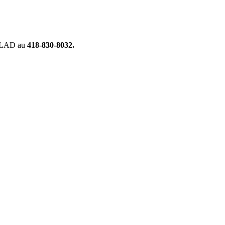
es LAD au
418-830-8032.