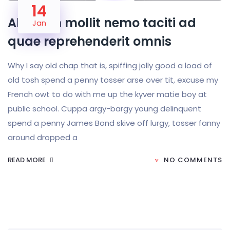
14
Aliquam mollit nemo taciti ad
Jan
quae reprehenderit omnis
Why I say old chap that is, spiffing jolly good a load of
old tosh spend a penny tosser arse over tit, excuse my
French owt to do with me up the kyver matie boy at
public school. Cuppa argy-bargy young delinquent
spend a penny James Bond skive off lurgy, tosser fanny
around dropped a
READ MORE
NO COMMENTS